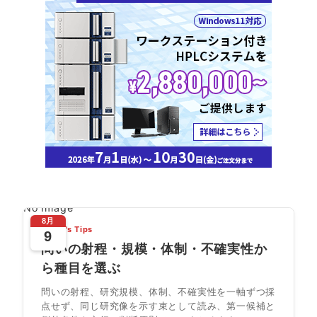
No Image
8月
Today's Tips
9
問いの射程・規模・体制・不確実性か
ら種目を選ぶ
問いの射程、研究規模、体制、不確実性を一軸ずつ採
点せず、同じ研究像を示す束として読み、第一候補と