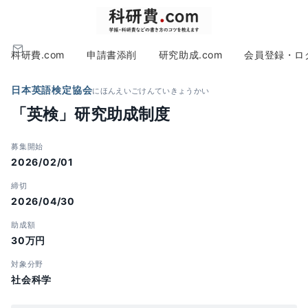
科研費.com
申請書添削
研究助成.com
会員登録・ロ
日本英語検定協会
にほんえいごけんていきょうかい
「英検」研究助成制度
募集開始
2026/02/01
締切
2026/04/30
助成額
30万円
対象分野
社会科学