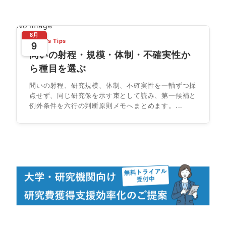
No Image
8月
Today's Tips
9
問いの射程・規模・体制・不確実性か
ら種目を選ぶ
問いの射程、研究規模、体制、不確実性を一軸ずつ採
点せず、同じ研究像を示す束として読み、第一候補と
例外条件を六行の判断原則メモへまとめます。...