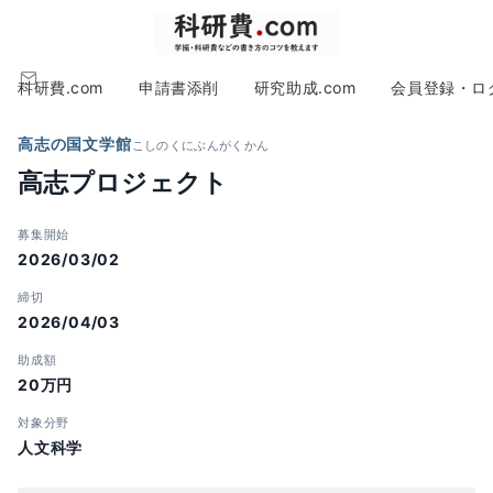
科研費.com
申請書添削
研究助成.com
会員登録・ロ
高志の国文学館
こしのくにぶんがくかん
高志プロジェクト
募集開始
2026/03/02
締切
2026/04/03
助成額
20万円
対象分野
人文科学