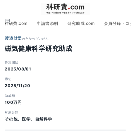
科研費.com
申請書添削
研究助成.com
会員登録・ロ
渡邉財団
わたなべざいだん
磁気健康科学研究助成
募集開始
2025/08/01
締切
2025/11/20
助成額
100万円
対象分野
その他、医学、自然科学