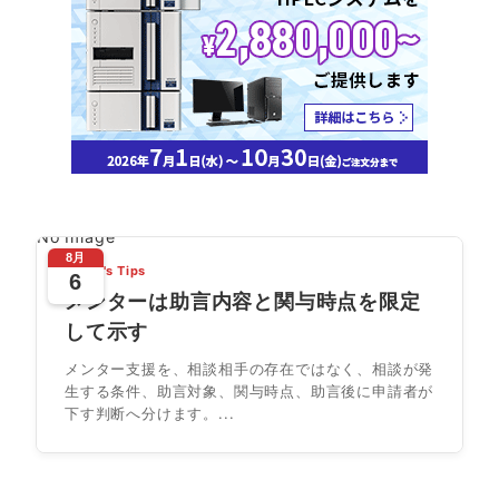
No Image
8月
Today's Tips
6
メンターは助言内容と関与時点を限定
して示す
メンター支援を、相談相手の存在ではなく、相談が発
生する条件、助言対象、関与時点、助言後に申請者が
下す判断へ分けます。...