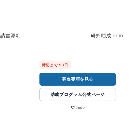
申請書添削
研究助成.com
締切まで 53日
募集要項を見る
助成プログラム公式ページ
♡
0000