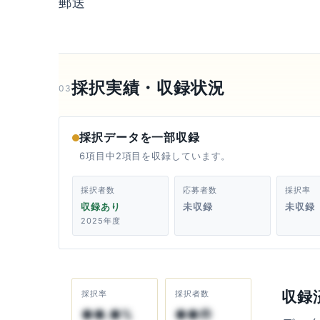
郵送
採択実績・収録状況
03
採択データを一部収録
6項目中2項目を収録しています。
採択者数
応募者数
採択率
収録あり
未収録
未収録
2025年度
収録
採択率
採択者数
●●.●%
●●件