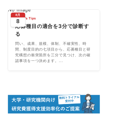
No Image
8月
Today's Tips
8
応募種目の適合を3分で診断す
る
問い、成果、規模、体制、不確実性、時
間、制度目的の七項目から、応募種目と研
究構想の衝突箇所を三分で見つけ、次の確
認事項を一つ決めます。...