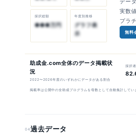
デー
実数
採択総額
年度別推移
プラ
●●●万円
グラフ表
無料
示
助成金.com全体のデータ掲載状
採択
況
82
2022〜2026年度のいずれかにデータがある割合
掲載率は公開中の全助成プログラムを母数として自動集計してい
過去データ
04