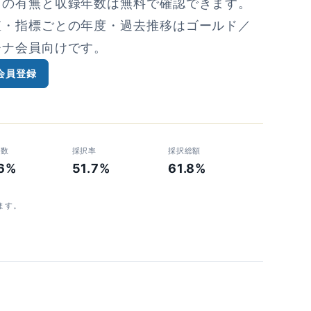
タの有無と収録年数は無料で確認できます。
値・指標ごとの年度・過去推移はゴールド／
チナ会員向けです。
会員登録
者数
採択率
採択総額
.6%
51.7%
61.8%
ます。