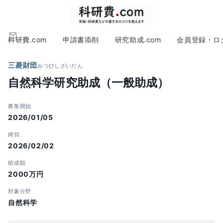
科研費.com
申請書添削
研究助成.com
会員登録・ロ
三菱財団
みつびしざいだん
自然科学研究助成（一般助成）
募集開始
2026/01/05
締切
2026/02/02
助成額
2000万円
対象分野
自然科学