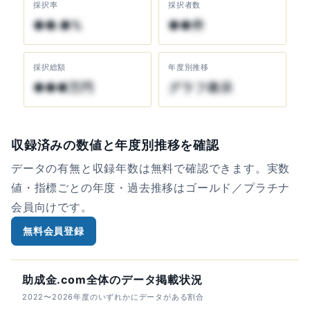
採択率
採択者数
●●.●%
●●件
採択総額
年度別推移
●●●万円
グラフ表示
収録済みの数値と年度別推移を確認
データの有無と収録年数は無料で確認できます。実数
値・指標ごとの年度・過去推移はゴールド／プラチナ
会員向けです。
無料会員登録
助成金.com全体のデータ掲載状況
2022〜2026年度のいずれかにデータがある割合