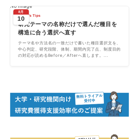
No Image
8月
Today's Tips
10
研究テーマの名称だけで選んだ種目を
構造に合う選択へ直す
テーマ名や方法名の一致だけで書いた種目選択文を、
中心判定、研究段階、体制、期間内完了点、制度目的
の対応が読めるBefore／Afterへ直します。...