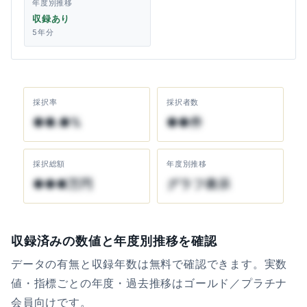
年度別推移
収録あり
5年分
採択率
採択者数
●●.●%
●●件
採択総額
年度別推移
●●●万円
グラフ表示
収録済みの数値と年度別推移を確認
データの有無と収録年数は無料で確認できます。実数
値・指標ごとの年度・過去推移はゴールド／プラチナ
会員向けです。