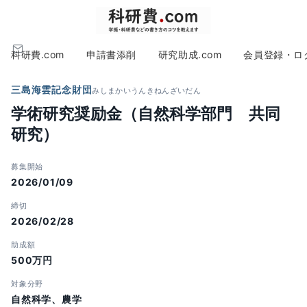
科研費.com
申請書添削
研究助成.com
会員登録・ロ
三島海雲記念財団
みしまかいうんきねんざいだん
学術研究奨励金（自然科学部門 共同
研究）
募集開始
2026/01/09
締切
2026/02/28
助成額
500万円
対象分野
自然科学、農学