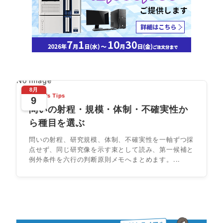
No Image
8月
Today's Tips
9
問いの射程・規模・体制・不確実性か
ら種目を選ぶ
問いの射程、研究規模、体制、不確実性を一軸ずつ採
点せず、同じ研究像を示す束として読み、第一候補と
例外条件を六行の判断原則メモへまとめます。...