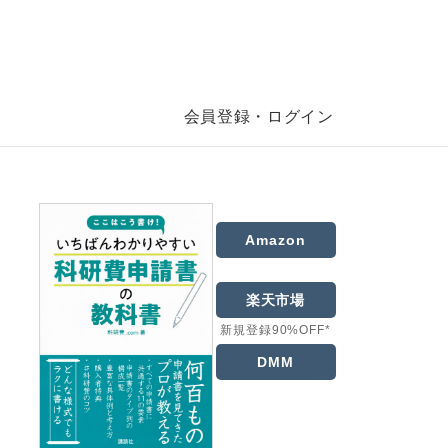
会員登録・ログイン
Amazon
楽天市場
新規登録90%OFF*
DMM