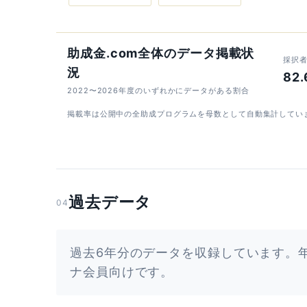
助成金.com全体のデータ掲載状
採択
況
82
2022〜2026年度のいずれかにデータがある割合
掲載率は公開中の全助成プログラムを母数として自動集計してい
過去データ
04
過去6年分のデータを収録しています。
ナ会員向けです。