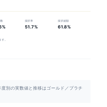
者数
採択率
採択総額
.6%
51.7%
61.8%
ます。
年度別の実数値と推移はゴールド／プラチ