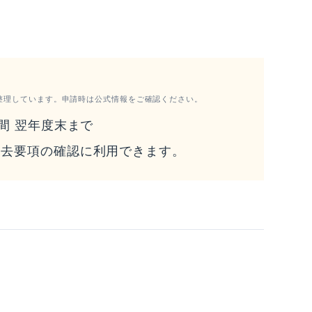
整理しています。申請時は公式情報をご確認ください。
間 翌年度末まで
過去要項の確認に利用できます。