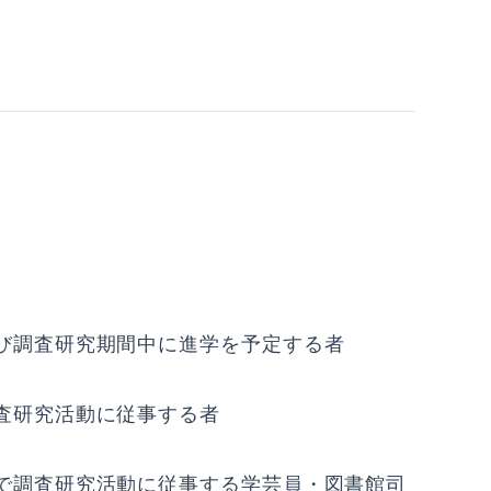
び調査研究期間中に進学を予定する者
査研究活動に従事する者
で調査研究活動に従事する学芸員・図書館司