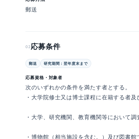
郵送
応募条件
02
郵送
研究期間：翌年度末まで
応募資格・対象者
次のいずれかの条件を満たす者とする。
・大学院修士又は博士課程に在籍する者及
・大学、研究機関、教育機関等において調
・博物館（相当施設を含む。）及び図書館