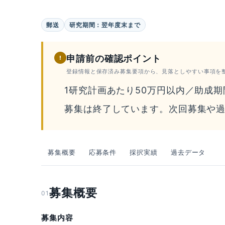
郵送
研究期間：翌年度末まで
申請前の確認ポイント
!
登録情報と保存済み募集要項から、見落としやすい事項を
1研究計画あたり50万円以内／助成期
募集は終了しています。次回募集や
募集概要
応募条件
採択実績
過去データ
募集概要
01
募集内容