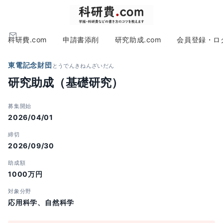
科研費.com
申請書添削
研究助成.com
会員登録・ロ
東電記念財団
とうでんきねんざいだん
研究助成（基礎研究）
募集開始
2026/04/01
締切
2026/09/30
助成額
1000万円
対象分野
応用科学、自然科学