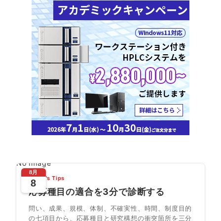
No Image
8月
Today's Tips
8
応募種目の適合を3分で診断する
問い、成果、規模、体制、不確実性、時間、制度目的
の七項目から、応募種目と研究構想の衝突箇所を三分