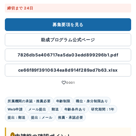
締切まで 24日
募集要項を見る
助成プログラム公式ページ
7826db5e406717ea5da03edd899296b1.pdf
ce66f89f3910634ea8d914f289ad7b63.xlsx
♡
0001
所属機関の承認・推薦必要
年齢制限
職位・身分制限あり
Web申請
メール提出
郵送
年齢条件あり
研究期間：1年
提出：郵送
提出：メール
推薦・承認必要
!