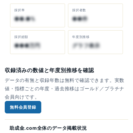
採択率
採択者数
●●.●%
●●件
採択総額
年度別推移
●●●万円
グラフ表示
収録済みの数値と年度別推移を確認
データの有無と収録年数は無料で確認できます。実数
値・指標ごとの年度・過去推移はゴールド／プラチナ
会員向けです。
無料会員登録
助成金.com全体のデータ掲載状況