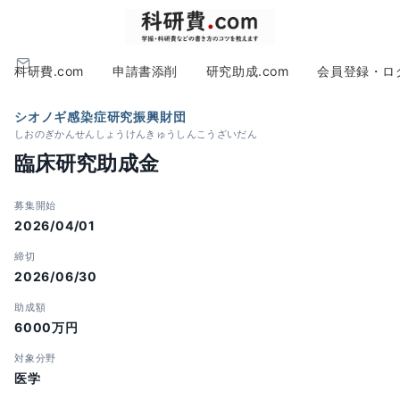
科研費.com
申請書添削
研究助成.com
会員登録・ロ
シオノギ感染症研究振興財団
しおのぎかんせんしょうけんきゅうしんこうざいだん
臨床研究助成金
募集開始
2026/04/01
締切
2026/06/30
助成額
6000万円
対象分野
医学