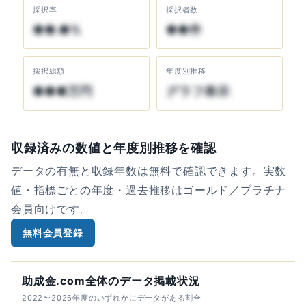
採択率
採択者数
●●.●%
●●件
採択総額
年度別推移
●●●万円
グラフ表示
収録済みの数値と年度別推移を確認
データの有無と収録年数は無料で確認できます。実数
値・指標ごとの年度・過去推移はゴールド／プラチナ
会員向けです。
無料会員登録
助成金.com全体のデータ掲載状況
2022〜2026年度のいずれかにデータがある割合