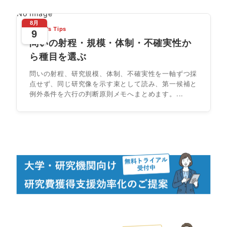
No Image
8月
Today's Tips
9
問いの射程・規模・体制・不確実性か
ら種目を選ぶ
問いの射程、研究規模、体制、不確実性を一軸ずつ採
点せず、同じ研究像を示す束として読み、第一候補と
例外条件を六行の判断原則メモへまとめます。...