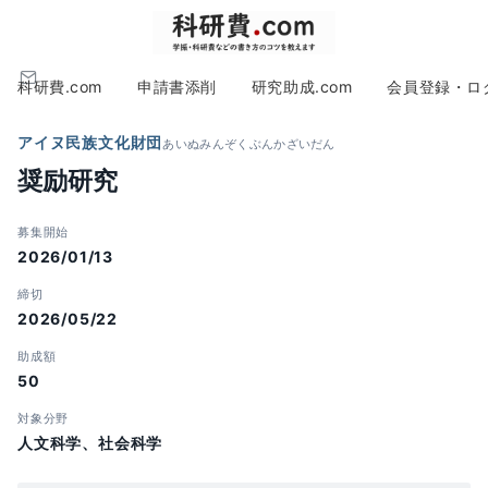
科研費.com
申請書添削
研究助成.com
会員登録・ロ
アイヌ民族文化財団
あいぬみんぞくぶんかざいだん
奨励研究
募集開始
2026/01/13
締切
2026/05/22
助成額
50
対象分野
人文科学、社会科学