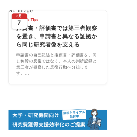
No Image
8月
Today's Tips
7
推薦書・評価書では第三者観察
を置き、申請書と異なる証拠か
ら同じ研究者像を支える
申請書の自己記述と推薦書・評価書を、同
じ称賛の反復ではなく、本人の判断記録と
第三者が観察した反復行動へ分担しま
す。...