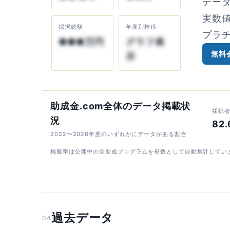
デー
実数
採択総額
年度別推移
プラ
●●●万円
グラフ表
無料
示
助成金.com全体のデータ掲載状
採択
況
82
2022〜2026年度のいずれかにデータがある割合
掲載率は公開中の全助成プログラムを母数として自動集計してい
過去データ
04