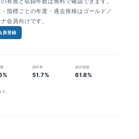
タの有無と収録年数は無料で確認できます。
値・指標ごとの年度・過去推移はゴールド／
チナ会員向けです。
会員登録
者数
採択率
採択総額
.6%
51.7%
61.8%
ます。