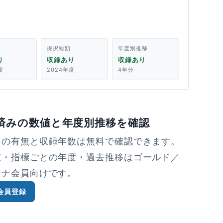
採択総額
年度別推移
り
収録あり
収録あり
度
2024年度
4年分
済みの数値と年度別推移を確認
タの有無と収録年数は無料で確認できます。
値・指標ごとの年度・過去推移はゴールド／
チナ会員向けです。
会員登録