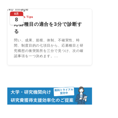
No Image
8月
Today's Tips
8
応募種目の適合を3分で診断す
る
問い、成果、規模、体制、不確実性、時
間、制度目的の七項目から、応募種目と研
究構想の衝突箇所を三分で見つけ、次の確
認事項を一つ決めます。...