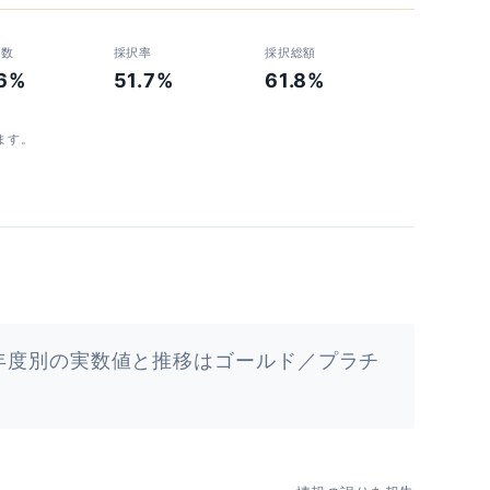
者数
採択率
採択総額
.6%
51.7%
61.8%
ます。
年度別の実数値と推移はゴールド／プラチ