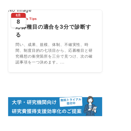
No Image
8月
Today's Tips
8
応募種目の適合を3分で診断す
る
問い、成果、規模、体制、不確実性、時
間、制度目的の七項目から、応募種目と研
究構想の衝突箇所を三分で見つけ、次の確
認事項を一つ決めます。...