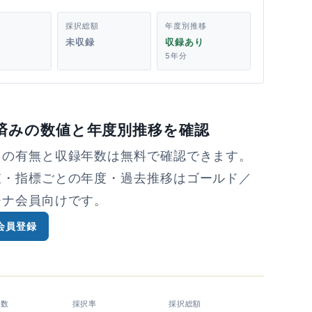
採択総額
年度別推移
未収録
収録あり
5年分
済みの数値と年度別推移を確認
タの有無と収録年数は無料で確認できます。
値・指標ごとの年度・過去推移はゴールド／
チナ会員向けです。
会員登録
者数
採択率
採択総額