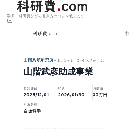
学振・科研費などの書き方のコツを教えます
科研費.com
山階鳥類研究所
やましなちょうるいけんきゅうじょ
山階武彦助成事業
募集開始
締切
助成額
2025/12/01
2026/01/30
30万円
対象分野
自然科学