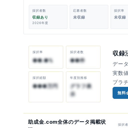
採択者数
応募者数
採択率
収録あり
未収録
未収録
2026年度
収録
採択率
採択者数
●●.●%
●●件
デー
実数
採択総額
年度別推移
プラ
●●●万円
グラフ表
無料
示
助成金.com全体のデータ掲載状
採択