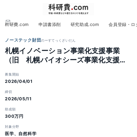
科研費.com
申請書添削
研究助成.com
会員登録・ロ
ノーステック財団
のーすてっくざいだん
札幌イノベーション事業化支援事業
（旧 札幌バイオシーズ事業化支援事
業）【シーズ育成枠】
募集開始
2026/04/01
締切
2026/05/11
助成額
300万円
対象分野
医学、自然科学