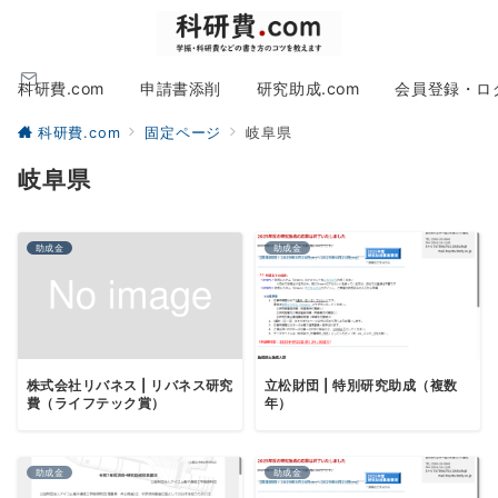
科研費.com
申請書添削
研究助成.com
会員登録・ロ
科研費.com
固定ページ
岐阜県
岐阜県
助成金
助成金
株式会社リバネス | リバネス研究
立松財団 | 特別研究助成（複数
費（ライフテック賞）
年）
助成金
助成金