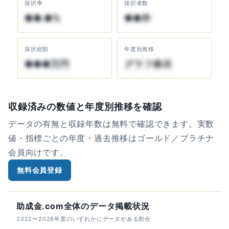
採択率
採択者数
●●.●%
●●件
採択総額
年度別推移
●●●万円
グラフ表示
収録済みの数値と年度別推移を確認
データの有無と収録年数は無料で確認できます。実数
値・指標ごとの年度・過去推移はゴールド／プラチナ
会員向けです。
無料会員登録
助成金.com全体のデータ掲載状況
2022〜2026年度のいずれかにデータがある割合