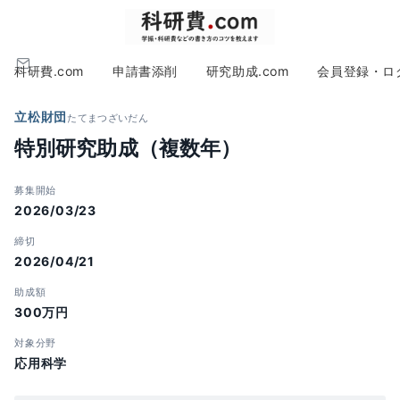
科研費.com
申請書添削
研究助成.com
会員登録・ロ
立松財団
たてまつざいだん
特別研究助成（複数年）
募集開始
2026/03/23
締切
2026/04/21
助成額
300万円
対象分野
応用科学