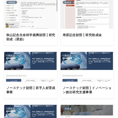
助成金
助成金
秋山記念生命科学振興財団 | 研究
寿原記念財団 | 研究助成金
助成（奨励）
助成金
助成金
ノーステック財団 | 若手人材育成
ノーステック財団 | イノベーショ
事業
ン創出研究支援事業
助成金
助成金