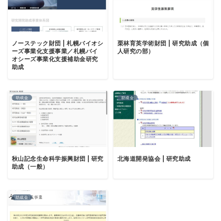
ノーステック財団 | 札幌バイオシ
栗林育英学術財団 | 研究助成（個
ーズ事業化支援事業／札幌バイ
人研究の部）
オシーズ事業化支援補助金研究
助成
助成金
助成金
秋山記念生命科学振興財団 | 研究
北海道開発協会 | 研究助成
助成（一般）
助成金