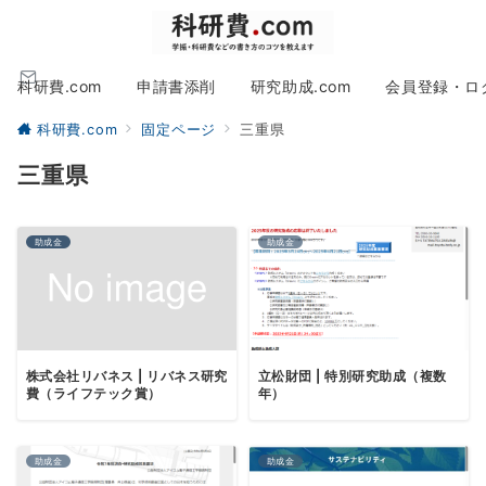
科研費.com
申請書添削
研究助成.com
会員登録・ロ
科研費.com
固定ページ
三重県
三重県
助成金
助成金
株式会社リバネス | リバネス研究
立松財団 | 特別研究助成（複数
費（ライフテック賞）
年）
助成金
助成金