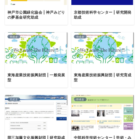
神戸市公園緑化協会 | 神戸みどり
京都技術科学センター | 研究開発
の夢基金研究助成
助成
助成金
助成金
東海産業技術振興財団 | 一般発展
東海産業技術振興財団 | 研究育成
型
型
助成金
助成金
岡三加藤文化振興財団 | 研究助成
中部科学技術センター | 学術・み