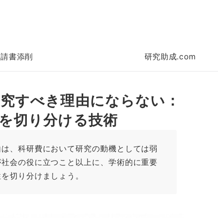
申請書添削
研究助成.com
研究すべき理由にならない：
を切り分ける技術
由は、科研費において研究の動機としては弱
が社会の役に立つこと以上に、学術的に重要
性を切り分けましょう。