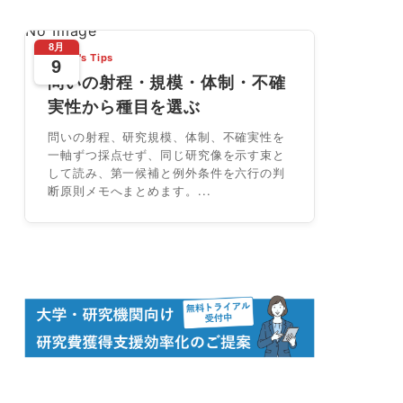
No Image
8月
Today's Tips
9
問いの射程・規模・体制・不確
実性から種目を選ぶ
問いの射程、研究規模、体制、不確実性を
一軸ずつ採点せず、同じ研究像を示す束と
して読み、第一候補と例外条件を六行の判
断原則メモへまとめます。...