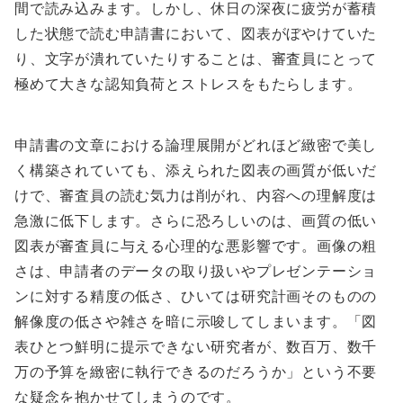
間で読み込みます。しかし、休日の深夜に疲労が蓄積
した状態で読む申請書において、図表がぼやけていた
り、文字が潰れていたりすることは、審査員にとって
極めて大きな認知負荷とストレスをもたらします。
申請書の文章における論理展開がどれほど緻密で美し
く構築されていても、添えられた図表の画質が低いだ
けで、審査員の読む気力は削がれ、内容への理解度は
急激に低下します。さらに恐ろしいのは、画質の低い
図表が審査員に与える心理的な悪影響です。画像の粗
さは、申請者のデータの取り扱いやプレゼンテーショ
ンに対する精度の低さ、ひいては研究計画そのものの
解像度の低さや雑さを暗に示唆してしまいます。「図
表ひとつ鮮明に提示できない研究者が、数百万、数千
万の予算を緻密に執行できるのだろうか」という不要
な疑念を抱かせてしまうのです。