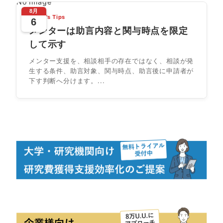
No Image
8月
Today's Tips
6
メンターは助言内容と関与時点を限定
して示す
メンター支援を、相談相手の存在ではなく、相談が発
生する条件、助言対象、関与時点、助言後に申請者が
下す判断へ分けます。...