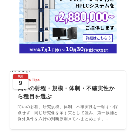
No Image
8月
Today's Tips
9
問いの射程・規模・体制・不確実性か
ら種目を選ぶ
問いの射程、研究規模、体制、不確実性を一軸ずつ採
点せず、同じ研究像を示す束として読み、第一候補と
例外条件を六行の判断原則メモへまとめます。...