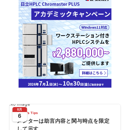
No Image
8月
Today's Tips
6
メンターは助言内容と関与時点を限定
して示す