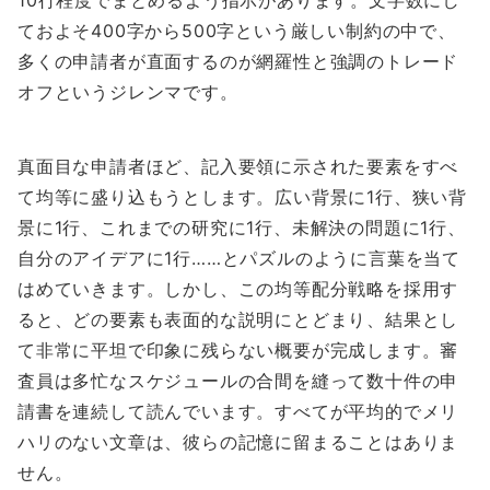
10行程度でまとめるよう指示があります。文字数にし
ておよそ400字から500字という厳しい制約の中で、
多くの申請者が直面するのが網羅性と強調のトレード
オフというジレンマです。
真面目な申請者ほど、記入要領に示された要素をすべ
て均等に盛り込もうとします。広い背景に1行、狭い背
景に1行、これまでの研究に1行、未解決の問題に1行、
自分のアイデアに1行……とパズルのように言葉を当て
はめていきます。しかし、この均等配分戦略を採用す
ると、どの要素も表面的な説明にとどまり、結果とし
て非常に平坦で印象に残らない概要が完成します。審
査員は多忙なスケジュールの合間を縫って数十件の申
請書を連続して読んでいます。すべてが平均的でメリ
ハリのない文章は、彼らの記憶に留まることはありま
せん。