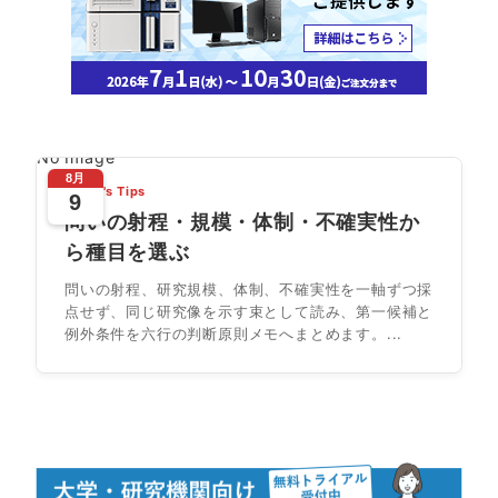
No Image
8月
Today's Tips
9
問いの射程・規模・体制・不確実性か
ら種目を選ぶ
問いの射程、研究規模、体制、不確実性を一軸ずつ採
点せず、同じ研究像を示す束として読み、第一候補と
例外条件を六行の判断原則メモへまとめます。...