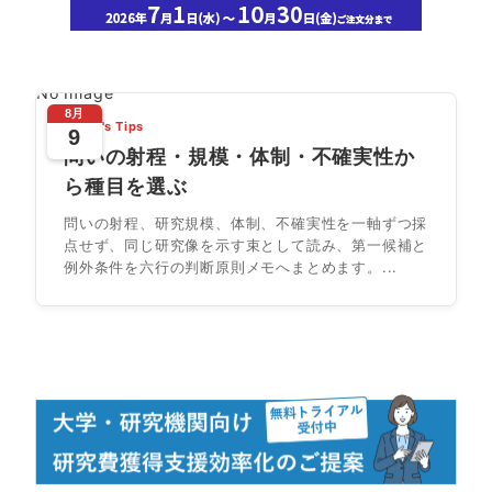
No Image
8月
Today's Tips
9
問いの射程・規模・体制・不確実性か
ら種目を選ぶ
問いの射程、研究規模、体制、不確実性を一軸ずつ採
点せず、同じ研究像を示す束として読み、第一候補と
例外条件を六行の判断原則メモへまとめます。...