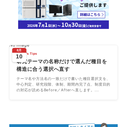
No Image
8月
Today's Tips
10
研究テーマの名称だけで選んだ種目を
構造に合う選択へ直す
テーマ名や方法名の一致だけで書いた種目選択文を、
中心判定、研究段階、体制、期間内完了点、制度目的
の対応が読めるBefore／Afterへ直します。...