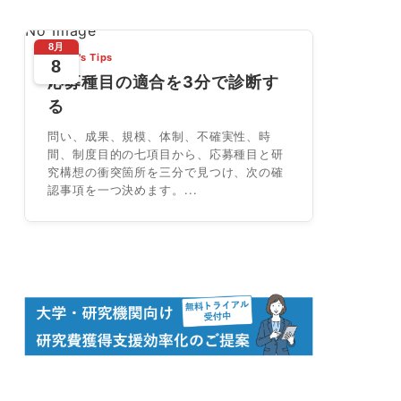
No Image
8月
Today's Tips
8
応募種目の適合を3分で診断す
る
問い、成果、規模、体制、不確実性、時
間、制度目的の七項目から、応募種目と研
究構想の衝突箇所を三分で見つけ、次の確
認事項を一つ決めます。...