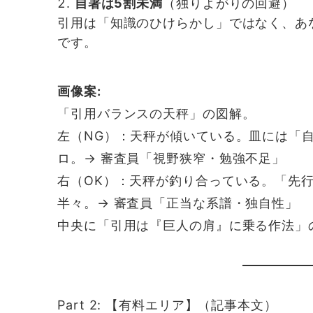
自著は5割未満
（独りよがりの回避）
引用は「知識のひけらかし」ではなく、あ
です。
画像案:
「引用バランスの天秤」の図解。
左（NG）：天秤が傾いている。皿には「
ロ。→ 審査員「視野狭窄・勉強不足」
右（OK）：天秤が釣り合っている。「先
半々。→ 審査員「正当な系譜・独自性」
中央に「引用は『巨人の肩』に乗る作法」
Part 2: 【有料エリア】（記事本文）