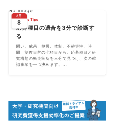
No Image
8月
Today's Tips
8
応募種目の適合を3分で診断す
る
問い、成果、規模、体制、不確実性、時
間、制度目的の七項目から、応募種目と研
究構想の衝突箇所を三分で見つけ、次の確
認事項を一つ決めます。...