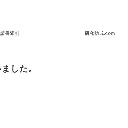
申請書添削
研究助成.com
いました。