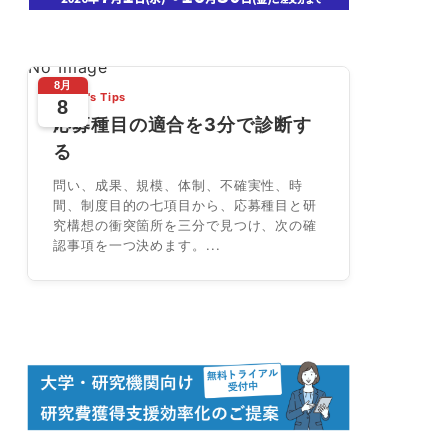
No Image
8月
Today's Tips
8
応募種目の適合を3分で診断す
る
問い、成果、規模、体制、不確実性、時
間、制度目的の七項目から、応募種目と研
究構想の衝突箇所を三分で見つけ、次の確
認事項を一つ決めます。...