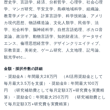
歴史学、言語学、経済、分析哲学、心理学、社会心理
学、マンガ研究、平安文学、島嶼地域科学、組織論、
教育学メディア論、計算言語学、科学技術論、アメリ
カ現代思想、物語構造論、文化人類学、民俗学、法
学、社会科学、脳神経科学、自然言語処理、ボカロ音
楽論、政治学、動物言語学、知的財産法、データサイ
エンス、倫理思想経営学、デザインクリエイティブ、
宗教音楽、美術史、ゲーム研究、人文地理、記号論、
観光学etc...
金額・採択件数の詳細
・奨励金A：年間最大28万円 （AI活用奨励金として
毎月最大3.5万を支援）・奨励金B：年間最大100万
円 （研究補助費として毎月定額3万+研究費を実費精
算）・奨励金C：年間最大250万円 （研究補助費とし
て毎月定額3万+研究費を実費精算）