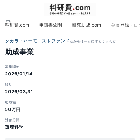
科研費.com
申請書添削
研究助成.com
会員登録・ロ
タカラ・ハーモニストファンド
たからはーもにすとふぁんど
助成事業
募集開始
2026/01/14
締切
2026/03/31
助成額
50万円
対象分野
環境科学