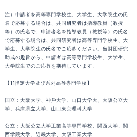
注）申請者を⾼等専⾨学校⽣、⼤学⽣、⼤学院⽣の⽒
名で応募する場合は、共同研究者は指導教員（教授
等）の⽒名で、申請者名を指導教員（教授等）の⽒名
で応募する場合は、共同研究者は⾼等専⾨学校⽣、⼤
学⽣、⼤学院⽣の⽒名でご応募ください。当財団研究
助成の趣旨から、申請者は⾼等専⾨学校⽣、⼤学⽣、
⼤学院⽣でのご応募を期待しています。
【11指定⼤学及び系列⾼等専⾨学校】
国⽴：⼤阪⼤学、神⼾⼤学、⼭⼝⼤学⼤、⼤阪公⽴⼤
学、兵庫県⽴⼤学、⼭⼝東京理科⼤学
公⽴：⼤阪公⽴⼤学⼯業⾼等専⾨学校、関⻄⼤学、関
⻄学院⼤学、近畿⼤学、⼤阪⼯業⼤学