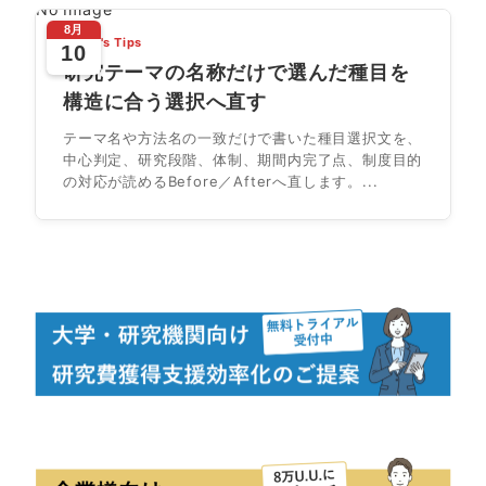
No Image
8月
Today's Tips
10
研究テーマの名称だけで選んだ種目を
構造に合う選択へ直す
テーマ名や方法名の一致だけで書いた種目選択文を、
中心判定、研究段階、体制、期間内完了点、制度目的
の対応が読めるBefore／Afterへ直します。...