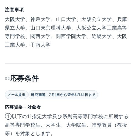
注意事項
⼤阪⼤学、神⼾⼤学、⼭⼝⼤学、⼤阪公⽴⼤学、兵庫
県⽴⼤学、⼭⼝東京理科⼤学、⼤阪公⽴⼤学⼯業⾼等
専⾨学校、関⻄⼤学、関⻄学院⼤学、近畿⼤学、⼤阪
⼯業⼤学、甲南⼤学
応募条件
02
メール提出
研究期間：7⽉1⽇から翌年3⽉31⽇まで
応募資格・対象者
①以下の11指定⼤学及び系列⾼等専⾨学校に所属する
⾼等専⾨学校⽣、⼤学⽣、⼤学院⽣、指導教員（教授
等）を対象とします。