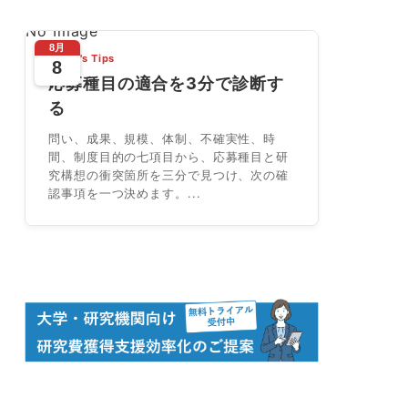
No Image
8月
Today's Tips
8
応募種目の適合を3分で診断す
る
問い、成果、規模、体制、不確実性、時
間、制度目的の七項目から、応募種目と研
究構想の衝突箇所を三分で見つけ、次の確
認事項を一つ決めます。...