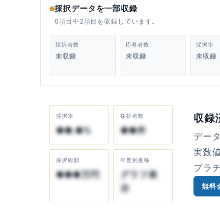
採択データを一部収録
6項目中2項目を収録しています。
採択者数
応募者数
採択率
未収録
未収録
未収録
収録
採択率
採択者数
●●.●%
●●件
デー
実数
採択総額
年度別推移
プラ
●●●万円
グラフ表
無料
示