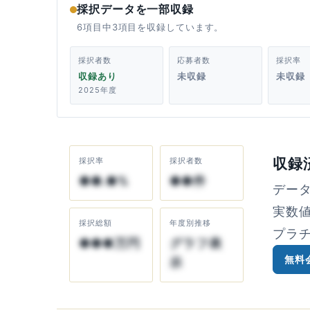
採択データを一部収録
6項目中3項目を収録しています。
採択者数
応募者数
採択率
収録あり
未収録
未収録
2025年度
収録
採択率
採択者数
●●.●%
●●件
デー
実数
採択総額
年度別推移
プラ
●●●万円
グラフ表
無料
示