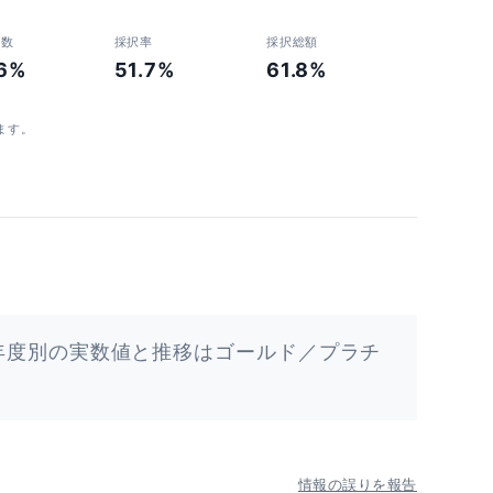
者数
採択率
採択総額
.6%
51.7%
61.8%
ます。
年度別の実数値と推移はゴールド／プラチ
情報の誤りを報告