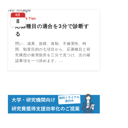
No Image
8月
Today's Tips
8
応募種目の適合を3分で診断す
る
問い、成果、規模、体制、不確実性、時
間、制度目的の七項目から、応募種目と研
究構想の衝突箇所を三分で見つけ、次の確
認事項を一つ決めます。...