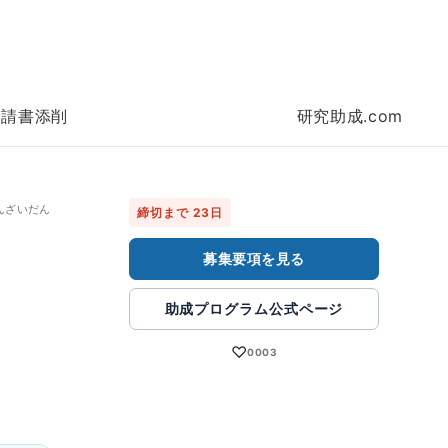
申請書添削
研究助成.com
んざいだん
締切まで 23日
募集要項を見る
助成プログラム公式ページ
♡
0003