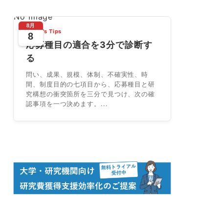
No Image
8月
Today's Tips
8
応募種目の適合を3分で診断す
る
問い、成果、規模、体制、不確実性、時
間、制度目的の七項目から、応募種目と研
究構想の衝突箇所を三分で見つけ、次の確
認事項を一つ決めます。...