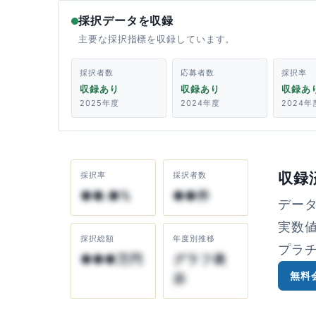
採択データを収録
主要な採択指標を収録しています。
採択者数
応募者数
採択率
収録あり
収録あり
収録あ
2025年度
2024年度
2024年
収録
採択率
採択者数
●●.●%
●●件
デー
実数
採択総額
年度別推移
プラ
●●●万円
グラフ表
無料
示