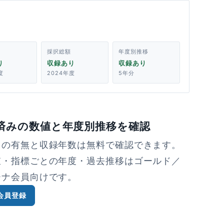
採択総額
年度別推移
り
収録あり
収録あり
度
2024年度
5年分
済みの数値と年度別推移を確認
タの有無と収録年数は無料で確認できます。
値・指標ごとの年度・過去推移はゴールド／
チナ会員向けです。
会員登録