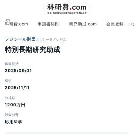
科研費.com
申請書添削
研究助成.com
会員登録・ロ
フジシール財団
ふじしーるざいだん
特別長期研究助成
募集開始
2025/09/01
締切
2025/11/11
助成額
1200万円
対象分野
応用科学