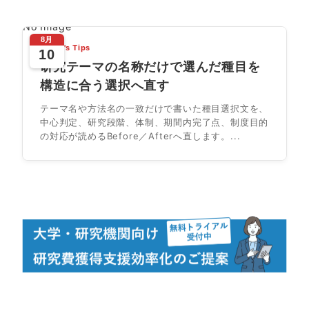
No Image
8月
Today's Tips
10
研究テーマの名称だけで選んだ種目を
構造に合う選択へ直す
テーマ名や方法名の一致だけで書いた種目選択文を、
中心判定、研究段階、体制、期間内完了点、制度目的
の対応が読めるBefore／Afterへ直します。...