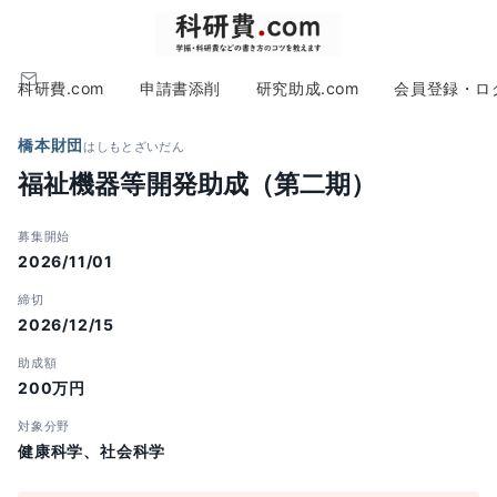
科研費.com
申請書添削
研究助成.com
会員登録・ロ
橋本財団
はしもとざいだん
福祉機器等開発助成（第二期）
募集開始
2026/11/01
締切
2026/12/15
助成額
200万円
対象分野
健康科学、社会科学