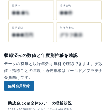
採択率
採択者数
●●.●%
●●件
採択総額
年度別推移
●●●万円
グラフ表示
収録済みの数値と年度別推移を確認
データの有無と収録年数は無料で確認できます。実数
値・指標ごとの年度・過去推移はゴールド／プラチナ
会員向けです。
無料会員登録
助成金.com全体のデータ掲載状況
2022〜2026年度のいずれかにデータがある割合