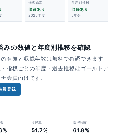
採択総額
年度別推移
り
収録あり
収録あり
度
2026年度
5年分
済みの数値と年度別推移を確認
タの有無と収録年数は無料で確認できます。
値・指標ごとの年度・過去推移はゴールド／
チナ会員向けです。
会員登録
者数
採択率
採択総額
.6%
51.7%
61.8%