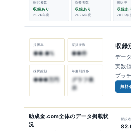
採択者数
応募者数
採択率
収録あり
収録あり
収録あ
2026年度
2026年度
2026年
収録
採択率
採択者数
●●.●%
●●件
デー
実数
採択総額
年度別推移
プラ
●●●万円
グラフ表
無料
示
助成金.com全体のデータ掲載状
採択
況
82