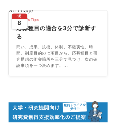
No Image
8月
Today's Tips
8
応募種目の適合を3分で診断す
る
問い、成果、規模、体制、不確実性、時
間、制度目的の七項目から、応募種目と研
究構想の衝突箇所を三分で見つけ、次の確
認事項を一つ決めます。...