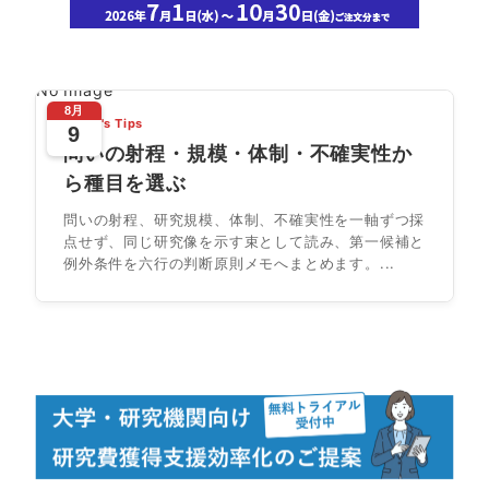
No Image
8月
Today's Tips
9
問いの射程・規模・体制・不確実性か
ら種目を選ぶ
問いの射程、研究規模、体制、不確実性を一軸ずつ採
点せず、同じ研究像を示す束として読み、第一候補と
例外条件を六行の判断原則メモへまとめます。...