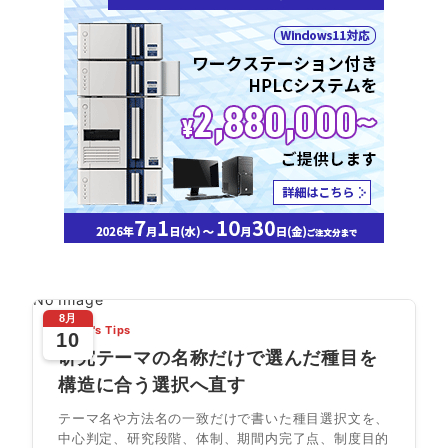
No Image
8月
Today's Tips
10
研究テーマの名称だけで選んだ種目を
構造に合う選択へ直す
テーマ名や方法名の一致だけで書いた種目選択文を、
中心判定、研究段階、体制、期間内完了点、制度目的