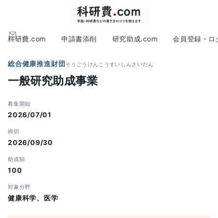
科研費.com
申請書添削
研究助成.com
会員登録・ロ
総合健康推進財団
そうごうけんこうすいしんざいだん
一般研究助成事業
募集開始
2026/07/01
締切
2026/09/30
助成額
100
対象分野
健康科学、医学