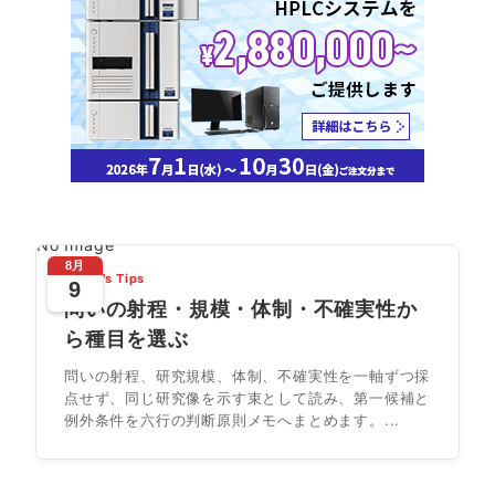
No Image
8月
Today's Tips
9
問いの射程・規模・体制・不確実性か
ら種目を選ぶ
問いの射程、研究規模、体制、不確実性を一軸ずつ採
点せず、同じ研究像を示す束として読み、第一候補と
例外条件を六行の判断原則メモへまとめます。...