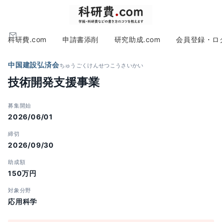
科研費.com
申請書添削
研究助成.com
会員登録・ロ
中国建設弘済会
ちゅうごくけんせつこうさいかい
技術開発支援事業
募集開始
2026/06/01
締切
2026/09/30
助成額
150万円
対象分野
応用科学