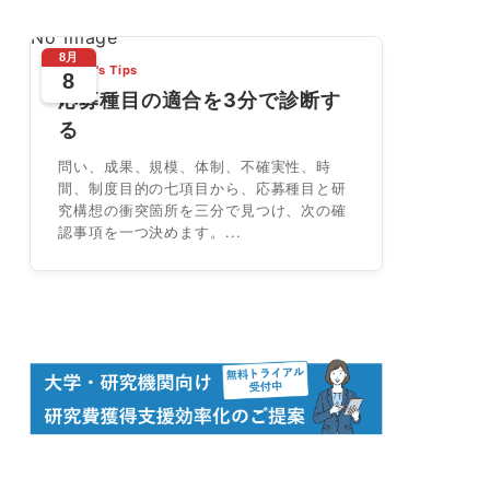
No Image
8月
Today's Tips
8
応募種目の適合を3分で診断す
る
問い、成果、規模、体制、不確実性、時
間、制度目的の七項目から、応募種目と研
究構想の衝突箇所を三分で見つけ、次の確
認事項を一つ決めます。...