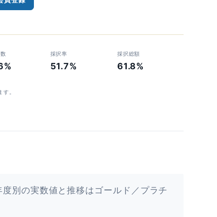
者数
採択率
採択総額
.6%
51.7%
61.8%
ます。
年度別の実数値と推移はゴールド／プラチ