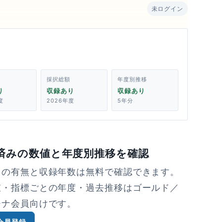
未ログイン
採択総額
年度別推移
り
収録あり
収録あり
度
2026年度
5年分
済みの数値と年度別推移を確認
タの有無と収録年数は無料で確認できます。
値・指標ごとの年度・過去推移はゴールド／
チナ会員向けです。
会員登録