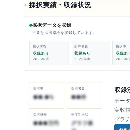
採択実績・収録状況
03
採択データを収録
主要な採択指標を収録しています。
採択者数
応募者数
採択率
収録あり
収録あり
収録あ
2026年度
2025年度
2025年
収録
採択率
採択者数
●●.●%
●●件
デー
実数
採択総額
年度別推移
プラ
●●●万円
グラフ表
無料