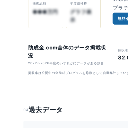
採択総額
年度別推移
プラ
●●●万円
グラフ表
無料
示
助成金.com全体のデータ掲載状
採択
況
82
2022〜2026年度のいずれかにデータがある割合
掲載率は公開中の全助成プログラムを母数として自動集計してい
過去データ
04