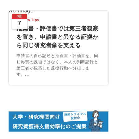
No Image
8月
Today's Tips
7
推薦書・評価書では第三者観察
を置き、申請書と異なる証拠か
ら同じ研究者像を支える
申請書の自己記述と推薦書・評価書を、同
じ称賛の反復ではなく、本人の判断記録と
第三者が観察した反復行動へ分担しま
す。...