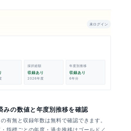
未ログイン
採択総額
年度別推移
り
収録あり
収録あり
度
2026年度
6年分
済みの数値と年度別推移を確認
タの有無と収録年数は無料で確認できます。
値・指標ごとの年度・過去推移はゴールド／