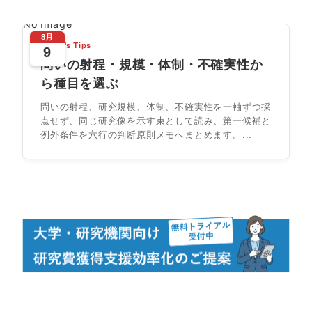
No Image
8月
Today's Tips
9
問いの射程・規模・体制・不確実性か
ら種目を選ぶ
問いの射程、研究規模、体制、不確実性を一軸ずつ採
点せず、同じ研究像を示す束として読み、第一候補と
例外条件を六行の判断原則メモへまとめます。...