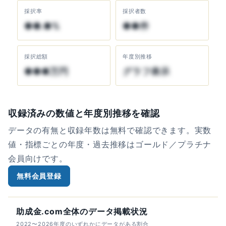
採択率
採択者数
●●.●%
●●件
採択総額
年度別推移
●●●万円
グラフ表示
収録済みの数値と年度別推移を確認
データの有無と収録年数は無料で確認できます。実数
値・指標ごとの年度・過去推移はゴールド／プラチナ
会員向けです。
無料会員登録
助成金.com全体のデータ掲載状況
2022〜2026年度のいずれかにデータがある割合