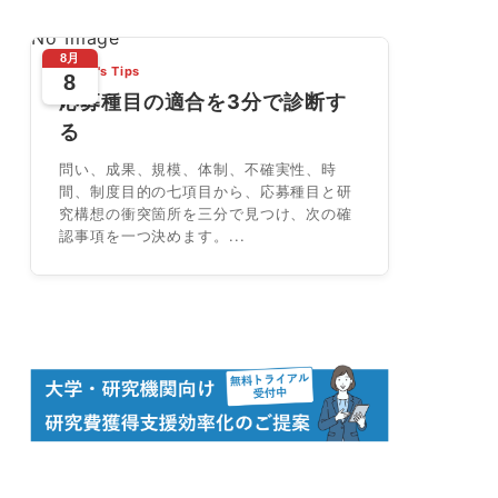
No Image
8月
Today's Tips
8
応募種目の適合を3分で診断す
る
問い、成果、規模、体制、不確実性、時
間、制度目的の七項目から、応募種目と研
究構想の衝突箇所を三分で見つけ、次の確
認事項を一つ決めます。...