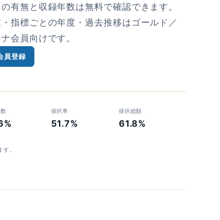
タの有無と収録年数は無料で確認できます。
値・指標ごとの年度・過去推移はゴールド／
チナ会員向けです。
会員登録
者数
採択率
採択総額
.6%
51.7%
61.8%
ます。