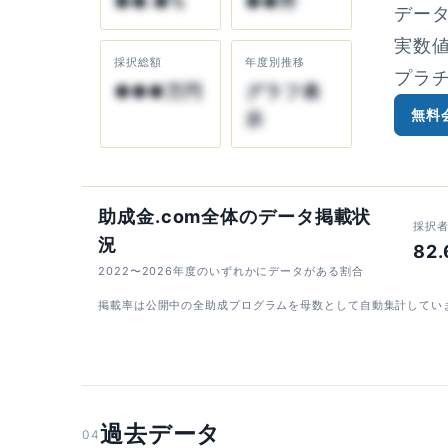
●●.●%
●●件
デー
実数
採択総額
年度別推移
プラ
●●●万円
グラフ表
無料
示
助成金.com全体のデータ掲載状
採択
況
82
2022〜2026年度のいずれかにデータがある割合
掲載率は公開中の全助成プログラムを母数として自動集計してい
過去データ
04