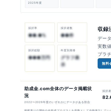
2025年度
収録
採択率
採択者数
●●.●%
●●件
デー
実数
採択総額
年度別推移
プラ
●●●万円
グラフ表
無料
示
助成金.com全体のデータ掲載状
採択
況
82
2022〜2026年度のいずれかにデータがある割合
掲載率は公開中の全助成プログラムを母数として自動集計してい