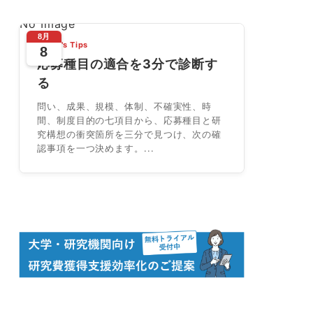
No Image
8月
Today's Tips
8
応募種目の適合を3分で診断す
る
問い、成果、規模、体制、不確実性、時
間、制度目的の七項目から、応募種目と研
究構想の衝突箇所を三分で見つけ、次の確
認事項を一つ決めます。...