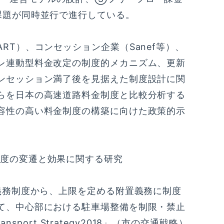
課題が同時並行で進行している。
T）、コンセッション企業（Sanef等）、
レ連動型料金改定の制度的メカニズム、更新
ンセッション満了後を見据えた制度設計に関
らを日本の高速道路料金制度と比較分析する
容性の高い料金制度の構築に向けた政策的示
度の変遷と効果に関する研究
義務制度から、上限を定める附置義務に制度
て、中心部における駐車場整備を制限・禁止
nsport Strategy2018」（市の交通戦略）