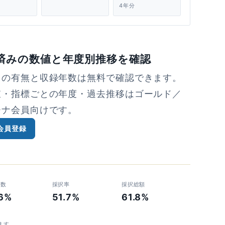
4年分
済みの数値と年度別推移を確認
タの有無と収録年数は無料で確認できます。
値・指標ごとの年度・過去推移はゴールド／
チナ会員向けです。
会員登録
者数
採択率
採択総額
.6%
51.7%
61.8%
ます。