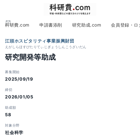
科研費.com
申請書添削
研究助成.com
会員登録・ロ
江頭ホスピタリティ事業振興財団
えがしらほすぴたりてぃじぎょうしんこうざいだん
研究開発等助成
募集開始
2025/09/19
締切
2026/01/05
助成額
58
対象分野
社会科学